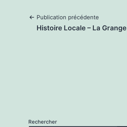
Navigation
Publication précédente
Histoire Locale – La Grang
de
l’article
Rechercher