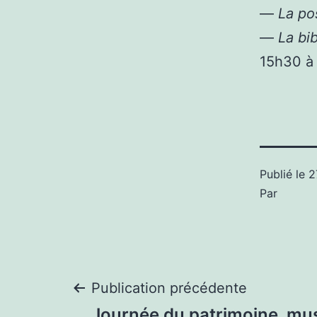
—
La po
—
La bi
15h30 à
Publié le
2
Par
Navigation
Publication précédente
Journée du patrimoine, mu