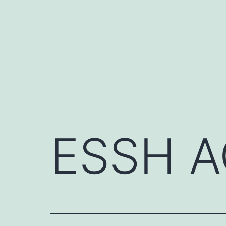
Aller
au
contenu
ESSH A