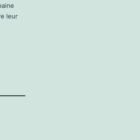
haine
re leur