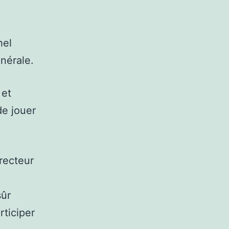
hel
nérale.
 et
de jouer
recteur
sûr
rticiper