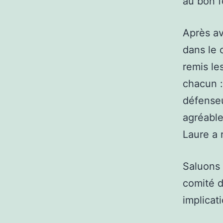
au bon f
Après av
dans le 
remis les
chacun :
défenseu
agréable
Laure a 
Saluons 
comité d
implicat