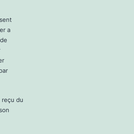
ssent
er a
 de
r
er
par
a reçu du
 son