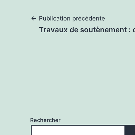
Navigation
Publication précédente
Travaux de soutènement : 
de
l’article
Rechercher