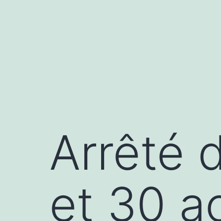
Aller
au
contenu
Arrêté d
et 30 a