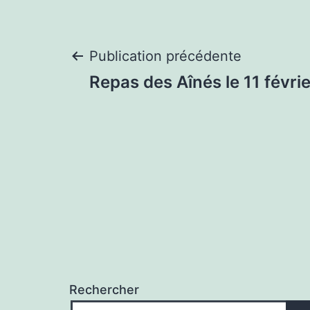
Navigation
Publication précédente
Repas des Aînés le 11 févri
de
l’article
Rechercher