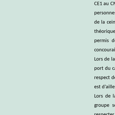
CE1 au CM
personne
de la cei
théorique
permis d
concourai
Lors de l
port du c
respect d
est d’ail
Lors de l
groupe so
respecter