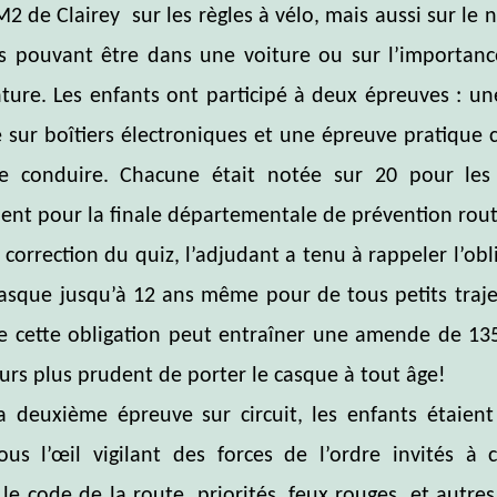
2 de Clairey sur les règles à vélo, mais aussi sur le
s pouvant être dans une voiture ou sur l’importanc
nture. Les enfants ont participé à deux épreuves : u
 sur boîtiers électroniques et une épreuve pratiqu
e conduire. Chacune était notée sur 20 pour le
ent pour la finale départementale de prévention rout
a correction du quiz, l’adjudant a tenu à rappeler l’obl
asque jusqu’à 12 ans même pour de tous petits traje
e cette obligation peut entraîner une amende de 135
leurs plus prudent de porter le casque à tout âge!
a deuxième épreuve sur circuit, les enfants étaient
us l’œil vigilant des forces de l’ordre invités à c
 le code de la route, priorités, feux rouges, et autres