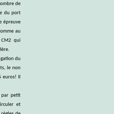
 nombre de
e du port
ne épreuve
e comme au
s CM2 qui
ière.
igation du
ts, le non
 euros! Il
 par petit
irculer et
 règles de