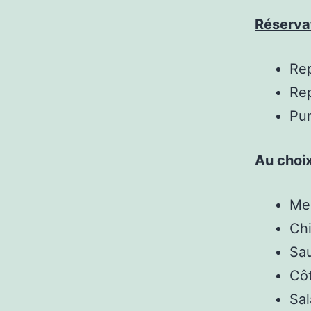
Réservat
Rep
Rep
Pun
Au choix
Me
Chi
Sau
Côt
Sal