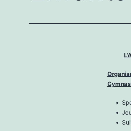
L’
Organise
Gymnase
Spe
Jeu
Sui