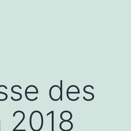
sse des
n 2018