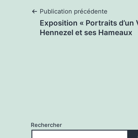
Navigation
Publication précédente
Exposition « Portraits d’un V
de
Hennezel et ses Hameaux
l’article
Rechercher