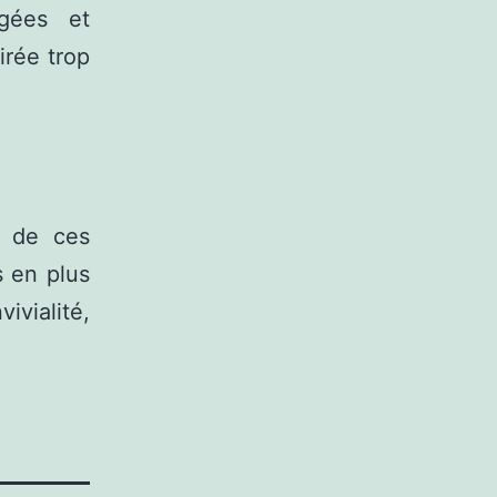
gées et
irée trop
s de ces
s en plus
ialité,