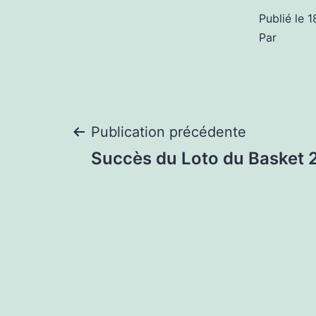
Publié le
1
Par
Navigation
Publication précédente
Succès du Loto du Basket 
de
l’article