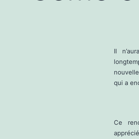
Il n’au
longtem
nouvelle
qui a en
Ce rend
appréci