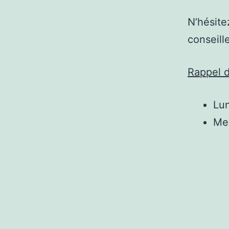
N’hésit
conseille
Rappel d
Lu
Me