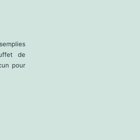
ésemplies
uffet de
cun pour