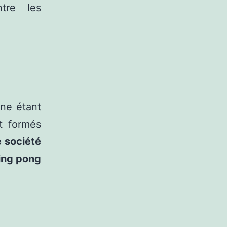
ntre les
mne étant
t formés
e société
ing pong