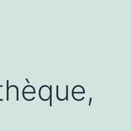
athèque,