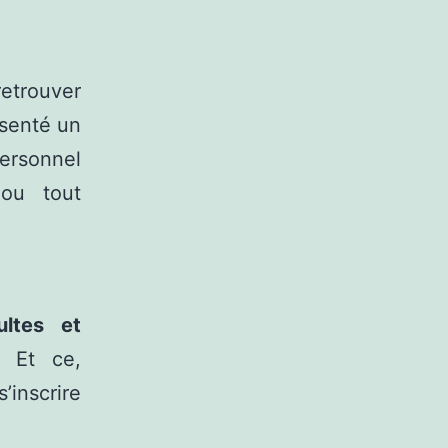
retrouver
senté un
personnel
 ou tout
ultes et
. Et ce,
’inscrire