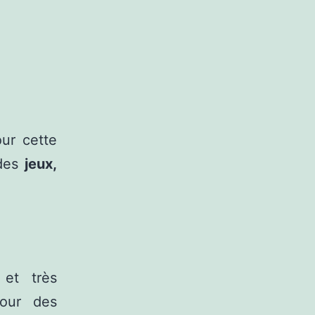
ur cette
des
jeux,
 et très
tour des