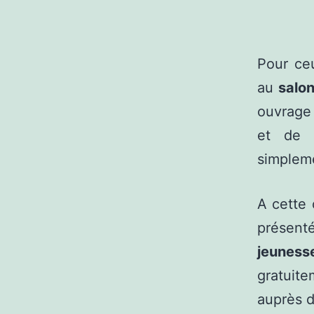
Pour ceu
au
salon
ouvrage 
et de r
simpleme
A cette 
présen
jeunes
gratuite
auprès d