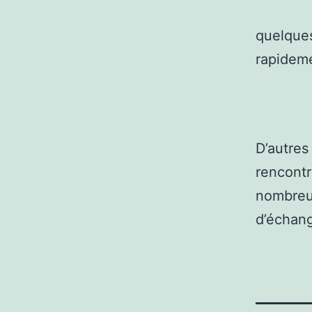
quelques
rapidem
D’autre
rencontr
nombre
d’échang