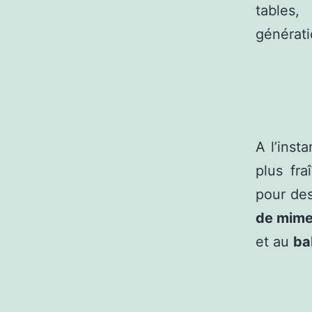
tables,
générati
A l’inst
plus fr
pour des
de mimes
et au
ba