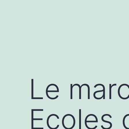
Aller
au
contenu
Le marc
Ecoles 