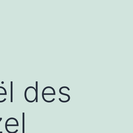
l des
el