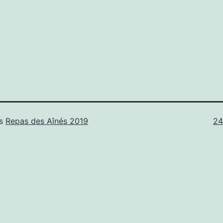
Tai
ns
Repas des Aînés 2019
24
or