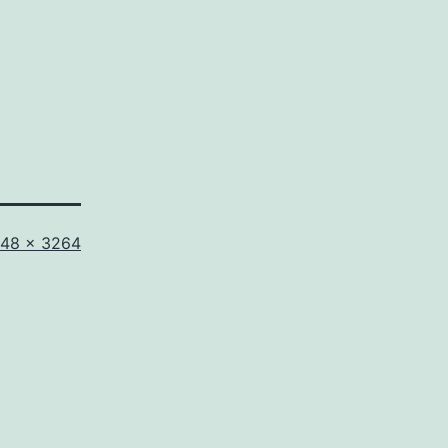
lle
48 × 3264
iginale