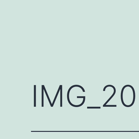
Aller
au
contenu
IMG_20