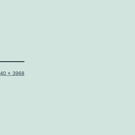
lle
40 × 3968
iginale