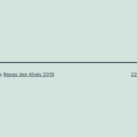
Tai
ns
Repas des Aînés 2019
22
or