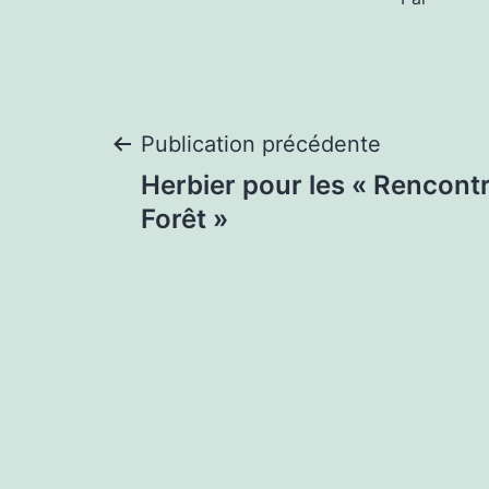
Navigation
Publication précédente
Herbier pour les « Rencont
de
Forêt »
l’article