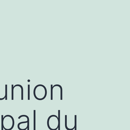
union
pal du