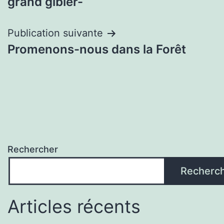
l’article
grand gibier-
Publication suivante
Promenons-nous dans la Forêt
Rechercher
Recherc
Articles récents