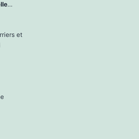
lle
…
riers et
i
ée