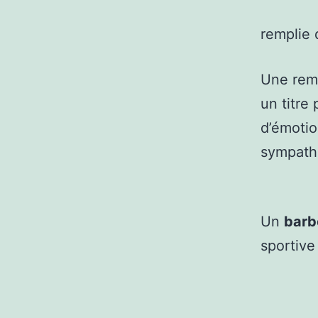
remplie
Une remi
un titre
d’émotio
sympath
Un
barb
sportive 