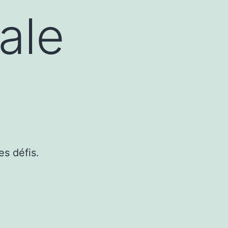
ale
es défis.