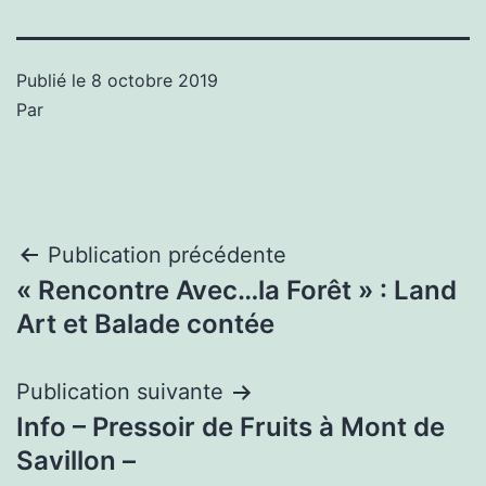
Publié le
8 octobre 2019
Par
Navigation
Publication précédente
« Rencontre Avec…la Forêt » : Land
de
Art et Balade contée
l’article
Publication suivante
Info – Pressoir de Fruits à Mont de
Savillon –