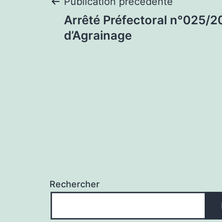
Navigation
Publication précédente
Arrêté Préfectoral n°025/2
de
d’Agrainage
l’article
Rechercher