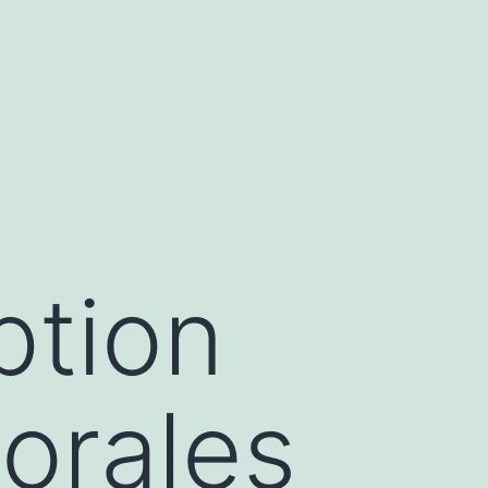
ption
torales