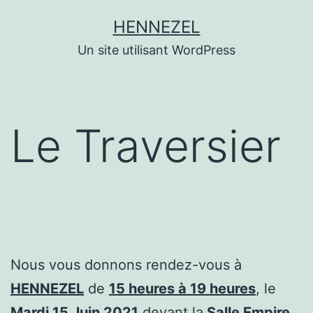
Aller
HENNEZEL
au
Un site utilisant WordPress
contenu
Le Traversier
Nous vous donnons rendez-vous à
HENNEZEL
de
15 heures à 19 heures
, le
Mardi 15 Juin 2021
devant la
Salle Empire