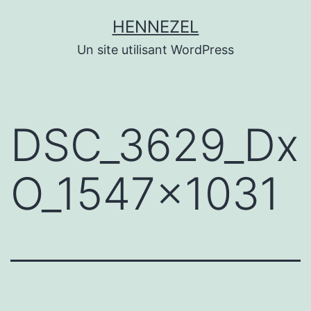
Aller
HENNEZEL
au
Un site utilisant WordPress
contenu
DSC_3629_Dx
O_1547x1031