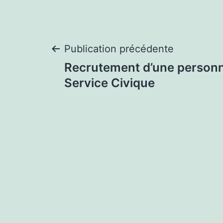
Navigation
Publication précédente
Recrutement d’une personn
de
Service Civique
l’article