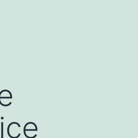
e
ice