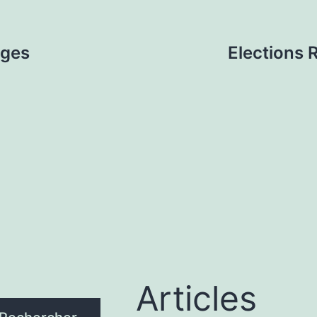
ages
Elections 
Articles